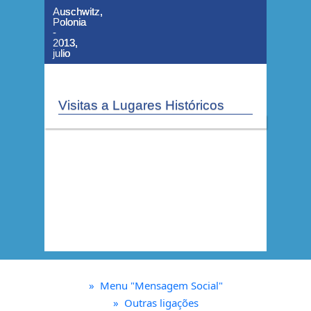
Auschwitz,
Auschwitz,
Auschwitz,
Polonia
Polonia
Polonia
-
-
-
2013,
2013,
2013,
julio
julio
julio
Visitas a Lugares Históricos
»
Menu "Mensagem Social"
»
Outras ligações