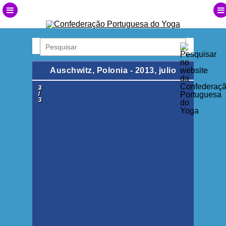
Auschwitz, Polonia - 2013, julio
1
2
3
/
/
/
3
3
3