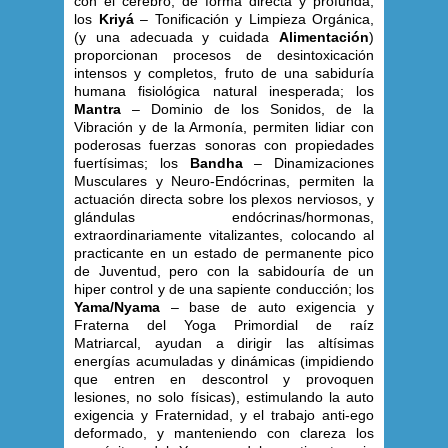
con el cerebro, de forma directa y profunda;
los
Kriyá
– Tonificación y Limpieza Orgánica,
(y una adecuada y cuidada
Alimentación
)
proporcionan procesos de desintoxicación
intensos y completos, fruto de una sabiduría
humana fisiológica natural inesperada; los
Mantra
– Dominio de los Sonidos, de la
Vibración y de la Armonía, permiten lidiar con
poderosas fuerzas sonoras con propiedades
fuertísimas; los
Bandha
– Dinamizaciones
Musculares y Neuro-Endócrinas, permiten la
actuación directa sobre los plexos nerviosos, y
glándulas endócrinas/hormonas,
extraordinariamente vitalizantes, colocando al
practicante en un estado de permanente pico
de Juventud, pero con la sabidouría de un
hiper control y de una sapiente conducción; los
Yama/Nyama
– base de auto exigencia y
Fraterna del Yoga Primordial de raíz
Matriarcal, ayudan a dirigir las altísimas
energías acumuladas y dinámicas (impidiendo
que entren en descontrol y provoquen
lesiones, no solo físicas), estimulando la auto
exigencia y Fraternidad, y el trabajo anti-ego
deformado, y manteniendo con clareza los