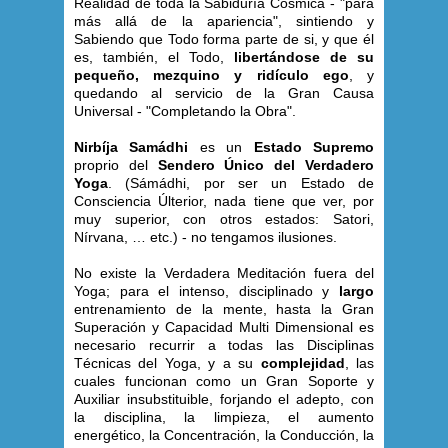
Realidad de toda la Sabiduría Cósmica - "para
más allá de la apariencia", sintiendo y
Sabiendo que Todo forma parte de si, y que él
es, también, el Todo,
libertándose de su
pequeño, mezquino y ridículo ego
, y
quedando al servicio de la Gran Causa
Universal - "Completando la Obra".
Nirbíja Samádhi
es un
Estado Supremo
proprio del
Sendero Único del Verdadero
Yoga
. (Sámádhi, por ser un Estado de
Consciencia Últerior, nada tiene que ver, por
muy superior, con otros estados: Satori,
Nírvana, … etc.) - no tengamos ilusiones.
No existe la Verdadera Meditación fuera del
Yoga; para el intenso, disciplinado y
largo
entrenamiento de la mente, hasta la Gran
Superación y Capacidad Multi Dimensional es
necesario recurrir a todas las Disciplinas
Técnicas del Yoga, y a su
complejidad
, las
cuales funcionan como un Gran Soporte y
Auxiliar insubstituible, forjando el adepto, con
la disciplina, la limpieza, el aumento
energético, la Concentración, la Conducción, la