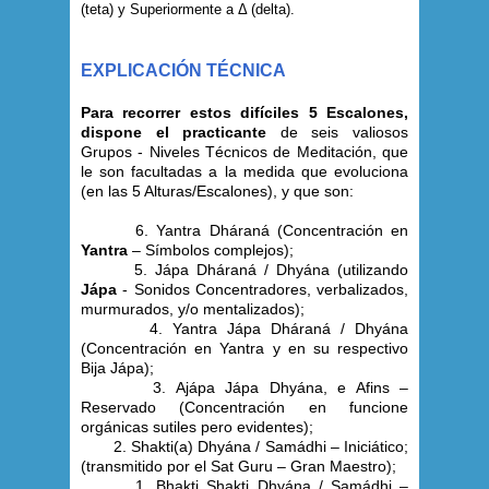
(teta) y Superiormente a Δ (delta).
EXPLICACIÓN TÉCNICA
Para recorrer estos difíciles 5 Escalones,
dispone el practicante
de seis valiosos
Grupos - Niveles Técnicos de Meditación, que
le son facultadas a la medida que evoluciona
(en las 5 Alturas/Escalones), y que son:
6. Yantra Dháraná (Concentración en
Yantra
– Símbolos complejos);
5. Jápa Dháraná / Dhyána (utilizando
Jápa
- Sonidos Concentradores, verbalizados,
murmurados, y/o mentalizados);
4. Yantra Jápa Dháraná / Dhyána
(Concentración en Yantra y en su respectivo
Bija Jápa);
3. Ajápa Jápa Dhyána, e Afins –
Reservado (Concentración en funcione
orgánicas sutiles pero evidentes);
2. Shakti(a) Dhyána / Samádhi – Iniciático;
(transmitido por el Sat Guru – Gran Maestro);
1. Bhakti Shakti Dhyána / Samádhi –