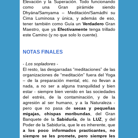
Elevación y la Superación. Todo funcionando
como una Gran pirámide siendo
Dhyána/Samyama – Meditación/Samádhi su
Cima Luminosa y única, y además de eso,
tener también como Guía un
Verdadero
Gran
Maestro, que ya
Efectivamente
tenga trillado
este Camino (y no que solo lo cuente).
NOTAS FINALES
-
Los sopladores
-
El resto, las desgarradas “meditaciones” de las
organizaciones de “meditación” fuera del Yoga
– de la preparación mental, etc. no llevan a
nada, a no ser a alguna tranquilidad y bien
estar - siempre bien venido en las sociedades
del estrés, de la contaminación, y de la
agresión al ser humano, y a la Naturaleza -
pero que no pasa de
secas y pequeñas
migajas, chispas moribundas
, del Gran
Banquete de la
Sabiduría
, de la
LUZ
, y del
Poder de la Sabiduría, que le es inherente, que
a los poco informados practicantes, no
siempre se les promete, pero siempre les