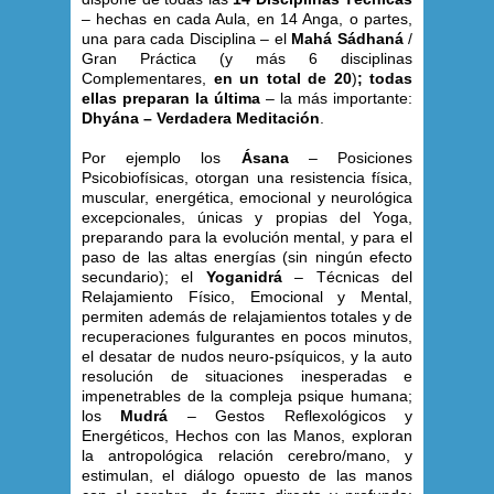
– hechas en cada Aula, en 14 Anga, o partes,
una para cada Disciplina – el
Mahá Sádhaná
/
Gran Práctica (y más 6 disciplinas
Complementares,
en un total de 20
)
; todas
ellas preparan la última
– la más importante:
Dhyána – Verdadera Meditación
.
Por ejemplo los
Ásana
– Posiciones
Psicobiofísicas, otorgan una resistencia física,
muscular, energética, emocional y neurológica
excepcionales, únicas y propias del Yoga,
preparando para la evolución mental, y para el
paso de las altas energías (sin ningún efecto
secundario); el
Yoganidrá
– Técnicas del
Relajamiento Físico, Emocional y Mental,
permiten además de relajamientos totales y de
recuperaciones fulgurantes en pocos minutos,
el desatar de nudos neuro-psíquicos, y la auto
resolución de situaciones inesperadas e
impenetrables de la compleja psique humana;
los
Mudrá
– Gestos Reflexológicos y
Energéticos, Hechos con las Manos, exploran
la antropológica relación cerebro/mano, y
estimulan, el diálogo opuesto de las manos