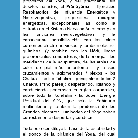
propósitos del Yoga, y del practicante, sin
desvíos nefastos; el
Pránáyáma
– Ejercicios
Respiratorios de Influencia Energética y
Neurovegetativa, proporciona recargas
energéticas, excepcionales, así como la
entrada en el Sistema Nervioso Autónomo y en
las funciones neurovegetativas, y la
consecuente sensibilización con las micro
corrientes electro-nerviosas, y también electro-
químicas, (y también con las Nádí, lineas
preferenciales, conductoras, de la energía - los
meridianos de la acupuntura, de las etnias de
color de piel más amarillenta - y a sus
cruzamientos y aglomerados / plexos - los
Chakra – se lee Tchakra - principalmente los
7
Chakra Principales
); despertando, lidiando y
conduciendo poderosas energías corporales,
sobre todo la Kundaliní - la Super Energía
Residual del ADN, que solo la Sabiduría
multimilenar y también la prudencia de los
Grandes Maestros Iluminados del Yoga saben
correctamente despertar y conducir.
Todo esto constituye la base de la estabilidad y
el tronco de la pirámide del Yoga, del cual