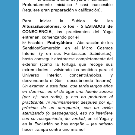
Profundamente Iniciático / casi inaccesible
(requiere gran preparación y calificación).
Para iniciar la Subida de las
Alturas/Escalones, o los - 5 ESTADOS de
CONSCIENCIA
, los practicantes del Yoga
entrenan, comenzando por el
5º Escalón -
Prathyáhára
– Abstracción de los
Sentidos/Sumersión en el Micro Cosmos
Interior (y en sus Fantásticas Sabidurías),
hasta conseguir abstraerse completamente del
exterior (como la tortuga que recoge sus
extremidades - volviendo los sentidos para el
Universo Interior, concentrándolos, y
desvendando el Ser - descubriendo Tesoros).
Un examen a esta fase, que tarda largos años
en dominar, es el de ligar una fuente sonora
(por ej: una radio), y eso no perturbar al
practicante, ni mínimamente; después por ej.:
próximo de un aeropuerto, con un avión
aterrizando (o despegando), eso no interfiere
con su recogimiento; de verdad
; en el Yoga y
en la Evolución no hay engaño – ¡es nefasto
hacer trampa contra uno mismo!