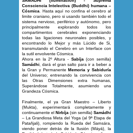
SAMÁDHI (Iluminación) - Suprema
Consciencia Intelectiva (Buddhi) humana –
Cósmica
. Hasta aquí no confina el cerebro al
limite craniano, pero si usando también todo el
sistema nervioso, periférico y autónomo, pero
principalmente explorando todos los
compartimentos cerebrales exponenciando
todas las ligaciones neuronales posibles, y
encontrando lo Mejor y más Lúcido de Si,
transmutando el Cerebro en un Interface con
la sutil envolvente Cósmica.
Ahora en la 2º Altura -
Sabíja
(con semilla)
Samádhi
, dará el gran salto para ir a beber a
la Gran y Permanente
Memoria y Sabiduría
del Universo; entrenando la convivencia con
las Otras Dimensiones extra humanas,
Superándose Totalmente, asumiendo una
Grandeza Cósmica.
Finalmente, el ya Gran Maestro – Liberto
(Mukta), experimentará completamente y
continuamente el
Nirbíja
(sin semilla)
Samádhi
– La Grandiosa Meta del Yoga (al 9ª Etapa de
Patañjali), rompiendo la Rueda del Samsára,
viendo poner detrás de la Ilusión (Máyá), la