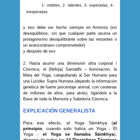
1- visibles, 2- latentes, 3- esperadas, 4-
inesperadas
y eso debe ser hecho siempre en Armonía (sin
desequilibrios, sin que cualquier parte asuma un
protagonismo desiquilibrante sobre las restantes o
un avanzo/atraso comprometedor)
y después de eso
2. Hasta asumir una dimensión ultra corporal /
Cósmica, el (Nirbíja) Samádhi – Iluminación, la
Meta del Yoga, catapultando al Ser Humano para
una Lucidez Supra Humana (dejando la información
genética de fuerte porcentaje animal, con centenas
de millones de años, para atrás), ligándolo a la
Base de toda la Memoria y Sabiduría Cósmica.
EXPLICACIÓN GENERALISTA
Para ese efecto, el Yoga Sámkhya (
al
principio
, cuando solo había un Yoga - El
Yoga -
el Yoga se llamaba Sámkhya
),
dispone de todas las
14 Disciplinas Técnicas