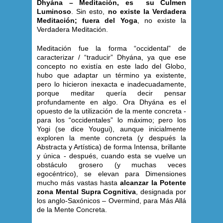
Dhyána – Meditación, es su Culmen
Luminoso
. Sin esto,
no existe la Verdadera
Meditación; fuera del Yoga
, no existe la
Verdadera Meditación
.
Meditación fue la forma “occidental” de
caracterizar / “traducir” Dhyána, ya que ese
concepto no existía en este lado del Globo,
hubo que adaptar un término ya existente,
pero lo hicieron inexacta e inadecuadamente,
porque meditar quería decir pensar
profundamente en algo. Ora Dhyána es el
opuesto de la utilización de la mente concreta -
para los “occidentales” lo máximo; pero los
Yogi (se dice Yougui), aunque inicialmente
exploren la mente concreta (y después la
Abstracta y Artística) de forma Intensa, brillante
y única - después, cuando esta se vuelve un
obstáculo grosero (y muchas veces
egocéntrico), se elevan para Dimensiones
mucho más vastas hasta
alcanzar la Potente
zona Mental Supra Cognitiva
, designada por
los anglo-Saxónicos – Overmind, para Más Allá
de la Mente Concreta
.