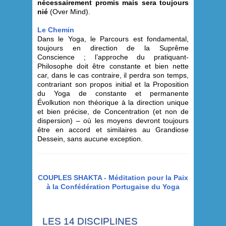
nécessairement promis mais sera toujours
nié
(Over Mind).
Le Chemin
Dans le Yoga, le Parcours est fondamental,
toujours en direction de la Suprême
Conscience ; l’approche du pratiquant-
Philosophe doit être constante et bien nette
car, dans le cas contraire, il perdra son temps,
contrariant son propos initial et la Proposition
du Yoga de constante et permanente
Évolkution non théorique à la direction unique
et bien précise, de Concentration (et non de
dispersion) – où les moyens devront toujours
être en accord et similaires au Grandiose
Dessein, sans aucune exception.
COUPLES SHAKTA - Méditation pour la Paix
à la Confédération Portugaise du Yoga
LES 14 DISCIPLINES