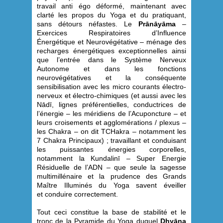
travail anti égo déformé, maintenant avec
clarté les propos du Yoga et du pratiquant,
sans détours néfastes. Le
Prānāyāma
–
Exercices Respiratoires d’Influence
Énergétique et Neurovégétative – ménage des
recharges énergétiques exceptionnelles ainsi
que l’entrée dans le Système Nerveux
Autonome et dans les fonctions
neurovégétatives et la conséquente
sensibilisation avec les micro courants électro-
nerveux et électro-chimiques (et aussi avec les
Nādī, lignes préférentielles, conductrices de
l’énergie – les méridiens de l’Acuponcture – et
leurs croisements et agglomérations / plexus –
les Chakra – on dit TCHakra – notamment les
7 Chakra Principaux) ; travaillant et conduisant
les puissantes énergies corporelles,
notamment la Kundalinī – Super Energie
Résiduelle de l’ADN – que seule la sagesse
multimillénaire et la prudence des Grands
Maître Illuminés du Yoga savent éveiller
et conduire correctement.
Tout ceci constitue la base de stabilité et le
tronc de la Pyramide du Yoga duquel
Dhyāna