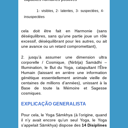
1- visibles, 2- latentes, 3- suspectées, 4-
insuspectées
cela doit être fait en Harmonie (sans
déséquilibres, sans qu’une partie joue un rôle
excessif, déséquilibrant pour les autres, ou ait
une avance ou un retard compromettant),
2.
jusqu’à assumer une dimension ultra
corporelle / Cosmique, (Nirbīja) Samādhi –
Illumination, le But du Yoga, catapultant l’Être
Humain (laissant en arrière une information
génétique essentiellement animale vieille de
centaines de millions d’années), unissant à la
Base de toute la Mémoire et Sagesse
cosmiques.
EXPLICAÇÃO GENERALISTA
Pour cela, le Yoga Sāmkhya (à l’origine, quand
il n’y avait encore qu’un seul Yoga, le Yoga
s’appelait Sāmkhya) dispose des
14 Disiplines