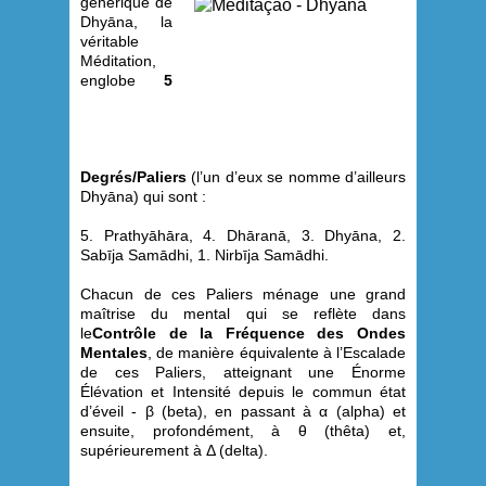
générique de
Dhyāna, la
véritable
Méditation,
englobe
5
Degrés/Paliers
(l’un d’eux se nomme d’ailleurs
Dhyāna) qui sont :
5. Prathyāhāra, 4. Dhāranā, 3. Dhyāna, 2.
Sabīja Samādhi, 1. Nirbīja Samādhi.
Chacun de ces Paliers ménage une grand
maîtrise du mental qui se reflète dans
le
Contrôle de la Fréquence des Ondes
Mentales
, de manière équivalente à l’Escalade
de ces Paliers, atteignant une Énorme
Élévation et Intensité depuis le commun état
d’éveil - β (beta), en passant à α (alpha) et
ensuite, profondément, à θ (thêta) et,
supérieurement à Δ (delta).