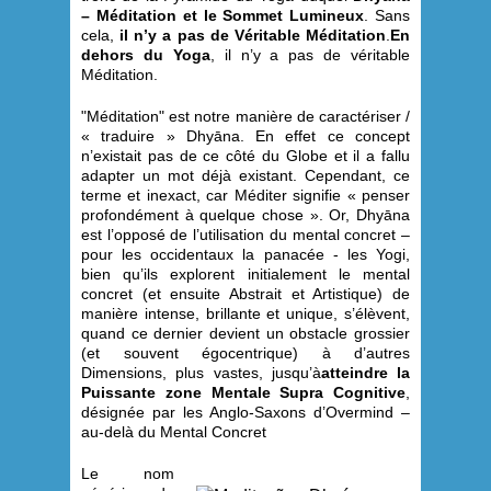
– Méditation et le Sommet Lumineux
. Sans
cela,
il n’y a pas de Véritable Méditation
.
En
dehors du Yoga
, il n’y a pas de véritable
Méditation.
"Méditation" est notre manière de caractériser /
« traduire » Dhyāna. En effet ce concept
n’existait pas de ce côté du Globe et il a fallu
adapter un mot déjà existant. Cependant, ce
terme et inexact, car Méditer signifie « penser
profondément à quelque chose ». Or, Dhyāna
est l’opposé de l’utilisation du mental concret –
pour les occidentaux la panacée - les Yogi,
bien qu’ils explorent initialement le mental
concret (et ensuite Abstrait et Artistique) de
manière intense, brillante et unique, s’élèvent,
quand ce dernier devient un obstacle grossier
(et souvent égocentrique) à d’autres
Dimensions, plus vastes, jusqu’à
atteindre la
Puissante zone Mentale Supra Cognitive
,
désignée par les Anglo-Saxons d’Overmind –
au-delà du Mental Concret
Le nom