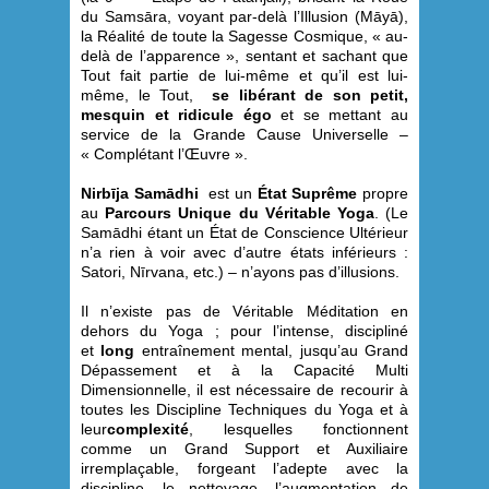
du Samsāra, voyant par-delà l’Illusion (Māyā),
la Réalité de toute la Sagesse Cosmique, « au-
delà de l’apparence », sentant et sachant que
Tout fait partie de lui-même et qu’il est lui-
même, le Tout,
se libérant de son petit,
mesquin et ridicule égo
et se mettant au
service de la Grande Cause Universelle –
« Complétant l’Œuvre ».
Nirbīja Samādhi
est un
État Suprême
propre
au
Parcours Unique du Véritable Yoga
. (Le
Samādhi étant un État de Conscience Ultérieur
n’a rien à voir avec d’autre états inférieurs :
Satori, Nīrvana, etc.) – n’ayons pas d’illusions.
Il n’existe pas de Véritable Méditation en
dehors du Yoga ; pour l’intense, discipliné
et
long
entraînement mental, jusqu’au Grand
Dépassement et à la Capacité Multi
Dimensionnelle, il est nécessaire de recourir à
toutes les Discipline Techniques du Yoga et à
leur
complexité
, lesquelles fonctionnent
comme un Grand Support et Auxiliaire
irremplaçable, forgeant l’adepte avec la
discipline, le nettoyage, l’augmentation de