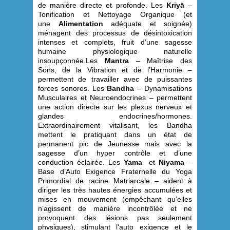
de manière directe et profonde. Les
Kriyā
–
Tonification et Nettoyage Organique (et
une
Alimentation
adéquate et soignée)
ménagent des processus de désintoxication
intenses et complets, fruit d’une sagesse
humaine physiologique naturelle
insoupçonnée.Les
Mantra
– Maîtrise des
Sons, de la Vibration et de l’Harmonie –
permettent de travailler avec de puissantes
forces sonores. Les
Bandha
– Dynamisations
Musculaires et Neuroendocrines – permettent
une action directe sur les plexus nerveux et
glandes endocrines/hormones.
Extraordinairement vitalisant, les Bandha
mettent le pratiquant dans un état de
permanent pic de Jeunesse mais avec la
sagesse d’un hyper contrôle et d’une
conduction éclairée. Les
Yama
et
Niyama
–
Base d’Auto Exigence Fraternelle du Yoga
Primordial de racine Matriarcale – aident à
diriger les très hautes énergies accumulées et
mises en mouvement (empêchant qu’elles
n’agissent de manière incontrôlée et ne
provoquent des lésions pas seulement
physiques), stimulant l'auto exigence et le