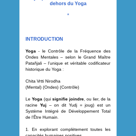
dehors du Yoga
*
INTRODUCTION
Yoga
- le Contrôle de la Fréquence des
Ondes Mentales – selon le Grand Maître
Patañjali – l’unique et véritable codificateur
historique du Yoga :
Chita Vrtti Nirodha
(Mental) (Ondes) (Contrôle)
Le
Yoga
(qui
signifie joindre
, ou lier, de la
racine
Yuj
– on dit Yudj = joug) est un
Système Intégré de Développement Total
de l’Être Humain.
1. En explorant complètement toutes les
capacités humaines positives