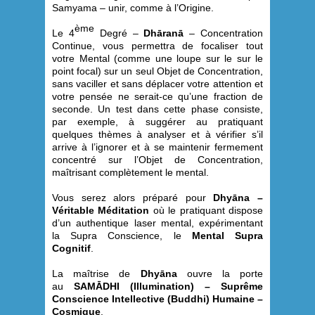
Samyama – unir, comme à l’Origine.
ème
Le 4
Degré –
Dhāranā
– Concentration
Continue, vous permettra de focaliser tout
votre Mental (comme une loupe sur le sur le
point focal) sur un seul Objet de Concentration,
sans vaciller et sans déplacer votre attention et
votre pensée ne serait-ce qu’une fraction de
seconde. Un test dans cette phase consiste,
par exemple, à suggérer au pratiquant
quelques thèmes à analyser et à vérifier s’il
arrive à l’ignorer et à se maintenir fermement
concentré sur l’Objet de Concentration,
maîtrisant complètement le mental.
Vous serez alors préparé pour
Dhyāna –
Véritable Méditation
où le pratiquant dispose
d’un authentique laser mental, expérimentant
la Supra Conscience, le
Mental Supra
Cognitif
.
La maîtrise de
Dhyāna
ouvre la porte
au
SAMĀDHI (Illumination) – Suprême
Conscience Intellective (Buddhi) Humaine –
Cosmique
.