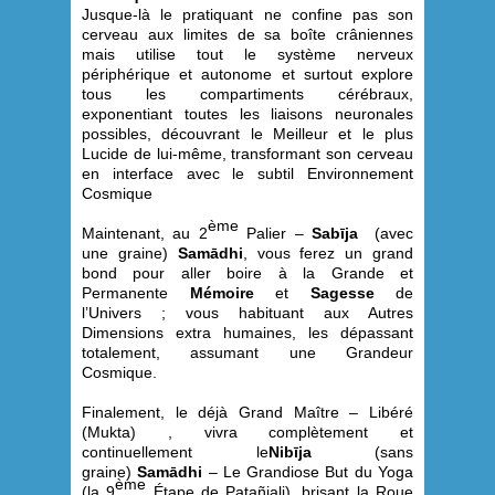
Jusque-là le pratiquant ne confine pas son
cerveau aux limites de sa boîte crâniennes
mais utilise tout le système nerveux
périphérique et autonome et surtout explore
tous les compartiments cérébraux,
exponentiant toutes les liaisons neuronales
possibles, découvrant le Meilleur et le plus
Lucide de lui-même, transformant son cerveau
en interface avec le subtil Environnement
Cosmique
ème
Maintenant, au 2
Palier –
Sabīja
(avec
une graine)
Samādhi
, vous ferez un grand
bond pour aller boire à la Grande et
Permanente
Mémoire
et
Sagesse
de
l’Univers ; vous habituant aux Autres
Dimensions extra humaines, les dépassant
totalement, assumant une Grandeur
Cosmique.
Finalement, le déjà Grand Maître – Libéré
(Mukta) , vivra complètement et
continuellement le
Nibīja
(sans
graine)
Samādhi
– Le Grandiose But du Yoga
ème
(la 9
Étape de Patañjali), brisant la Roue