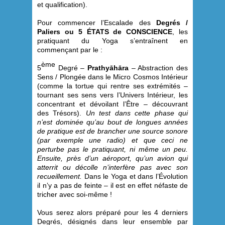
et qualification).
Pour commencer l’Escalade des
Degrés /
Paliers ou 5 ÉTATS de CONSCIENCE
, les
pratiquant du Yoga s’entraînent en
commençant par le :
ème
5
Degré –
Prathyāhāra
– Abstraction des
Sens / Plongée dans le Micro Cosmos Intérieur
(comme la tortue qui rentre ses extrémités –
tournant ses sens vers l’Univers Intérieur, les
concentrant et dévoilant l’Être – découvrant
des Trésors).
Un test dans cette phase qui
n’est dominée qu’au bout de longues années
de pratique est de brancher une source sonore
(par exemple une radio) et que ceci ne
perturbe pas le pratiquant, ni même un peu.
Ensuite, près d’un aéroport, qu’un avion qui
atterrit ou décolle n’interfère pas avec son
recueillement.
Dans le Yoga et dans l’Évolution
il n’y a pas de feinte – il est en effet néfaste de
tricher avec soi-même !
Vous serez alors préparé pour les 4 derniers
Degrés, désignés dans leur ensemble par