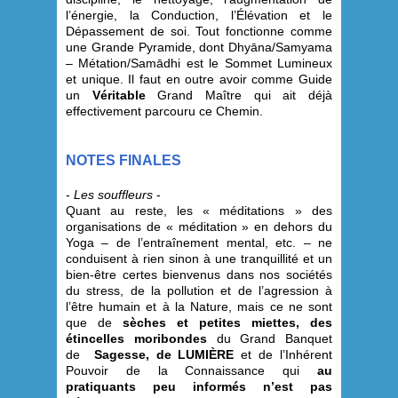
l’énergie, la Conduction, l’Élévation et le
Dépassement de soi. Tout fonctionne comme
une Grande Pyramide, dont Dhyāna/Samyama
– Métation/Samādhi est le Sommet Lumineux
et unique. Il faut en outre avoir comme Guide
un
Véritable
Grand Maître qui ait déjà
effectivement parcouru ce Chemin.
NOTES FINALES
-
Les souffleurs
-
Quant au reste, les « méditations » des
organisations de « méditation » en dehors du
Yoga – de l’entraînement mental, etc. – ne
conduisent à rien sinon à une tranquillité et un
bien-être certes bienvenus dans nos sociétés
du stress, de la pollution et de l’agression à
l’être humain et à la Nature, mais ce ne sont
que de
sèches et petites miettes, des
étincelles moribondes
du Grand Banquet
de
Sagesse, de LUMIÈRE
et de l’Inhérent
Pouvoir de la Connaissance qui
au
pratiquants peu informés n’est pas