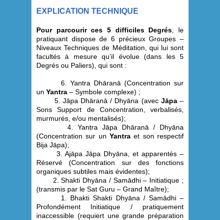
EXPLICATION TECHNIQUE
Pour parcourir ces 5 difficiles Degrés
, le
pratiquant dispose de 6 précieux Groupes –
Niveaux Techniques de Méditation, qui lui sont
facultés à mesure qu’il évolue (dans les 5
Degrés ou Paliers), qui sont :
6. Yantra Dhāran
ā
(Concentration sur
un
Yantra
– Symbole complexe) ;
5. Jāpa
Dhāran
ā
/
Dhyāna (avec
Jāpa
–
Sons Support de Concentration, verbalisés,
murmurés, e/ou mentalisés);
4. Yantra Jāpa
Dhāran
ā
/
Dhyāna
(Concentration sur un
Yantra
et son respectif
Bija Jāpa);
3. Ajāpa Jāpa Dhyāna, et apparentés –
Réservé (Concentration sur des fonctions
organiques subtiles mais évidentes);
2. Shakti Dhyāna / Sam
ādhi
– Initiatique ;
(transmis par le Sat Guru – Grand Maître);
1. Bhakti Shakti Dhyāna
/ Sam
ādhi
–
Profondément Initiatique / pratiquement
inaccessible (requiert une grande préparation