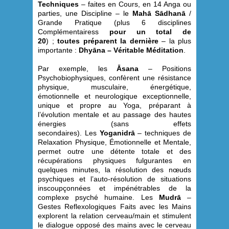
Techniques
– faites en Cours, en 14 Anga ou
parties, une Discipline – le
Mahā Sādhanā
/
Grande Pratique (plus 6 disciplines
Complémentairess
pour un total de
20
) ;
toutes préparent la dernière
– la plus
importante :
Dhyāna – Véritable Méditation
.
Par exemple, les
Āsana
– Positions
Psychobiophysiques, confèrent une résistance
physique, musculaire, énergétique,
émotionnelle et neurologique exceptionnelle,
unique et propre au Yoga, préparant à
l’évolution mentale et au passage des hautes
énergies (sans effets
secondaires). Les
Yoganidrā
– techniques de
Relaxation Physique, Émotionnelle et Mentale,
permet outre une détente totale et des
récupérations physiques fulgurantes en
quelques minutes, la résolution des nœuds
psychiques et l’auto-résolution de situations
inscoupçonnées et impénétrables de la
complexe psyché humaine. Les
Mudrā
–
Gestes Reflexologiques Faits avec les Mains
explorent la relation cerveau/main et stimulent
le dialogue opposé des mains avec le cerveau