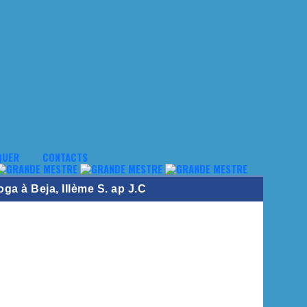
QUER
CONTACTS
ga à Beja, IIIème S. ap J.C