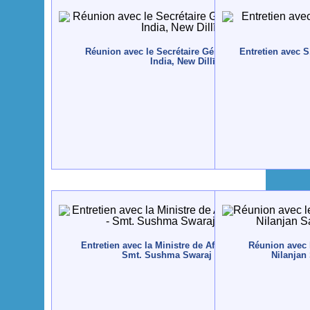
Réunion avec le Secrétaire Général du Quality Counc
Entretien avec S.
India, New Dillī - 2016, mai
Entretien avec la Ministre de Affaires Extérieures de l'
Réunion avec 
Smt. Sushma Swaraj - Inde - 2015, mars
Nilanjan 