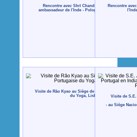
Rencontre avec Shrī Chandra Mohan Bhandari - E
Rencontre avec
ambassadeur de l'Inde - Pologne, Sulisław - 2013, ju
l'Ind
Visite de Rão Kyao au Siège de la Confédération Port
du Yoga, Lisboa - 2012
Visite de S.E
- au Siège Nacio