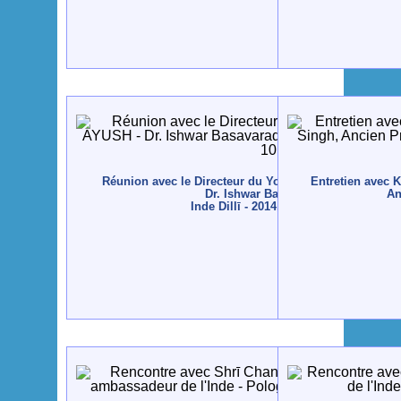
Réunion avec le Directeur du Yoga du Departement A
Entretien avec 
Dr. Ishwar Basavaraddi
An
Inde Dillī - 2014, octobre, 10