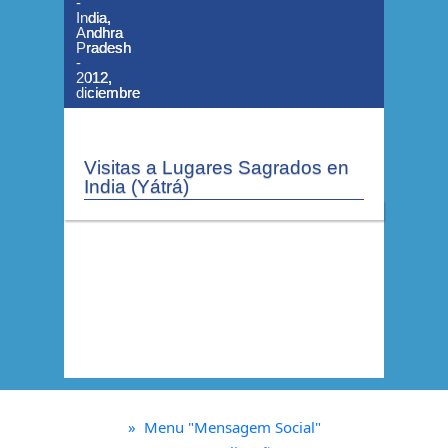
-
-
-
India,
India,
India,
Andhra
Andhra
Andhra
Pradesh
Pradesh
Pradesh
-
-
-
2012,
2012,
2012,
diciembre
diciembre
diciembre
Visitas a Lugares Sagrados en
India (Yátrá)
»
Menu "Mensagem Social"