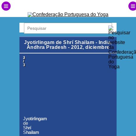
Jyotirlingam de Shrí Shailam - India,
Andhra Pradesh - 2012, diciembre
1
2
3
/
/
/
3
3
3
Jyotirlingam
Jyotirlingam
Jyotirlingam
de
de
de
Shrí
Shrí
Shrí
Shailam
Shailam
Shailam