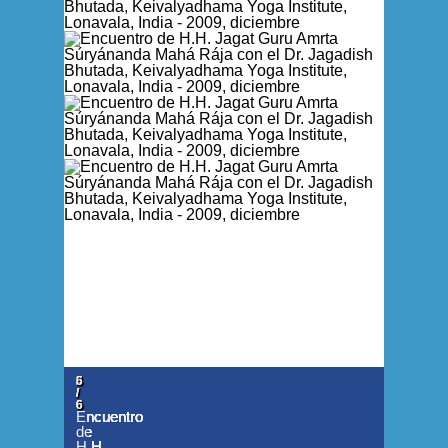
1
2
3
4
5
6
/
/
/
/
/
/
6
6
6
6
6
6
Encuentro
Encuentro
Encuentro
Encuentro
Encuentro
Encuentro
de
de
de
de
de
de
H.H.
H.H.
H.H.
H.H.
H.H.
H.H.