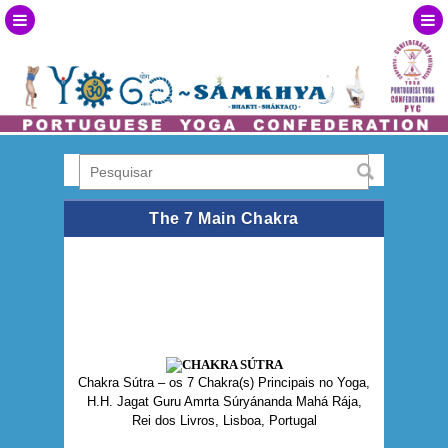
The 7 Main Chakra
Chakra Sútra – os 7 Chakra(s) Principais no Yoga,
H.H. Jagat Guru Amrta Súryánanda Mahá Rája,
Rei dos Livros, Lisboa, Portugal