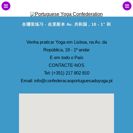
在哪里练习 - 在里斯本 Av. 共和国，18 - 1° 和
Venha praticar Yoga em Lisboa, na Av. da
República, 18 - 1º andar
E em todo o País
CONTACTE-NOS
Tel:
(+351) 217 802 810
Email:
info@confederacaoportuguesadoyoga.pt