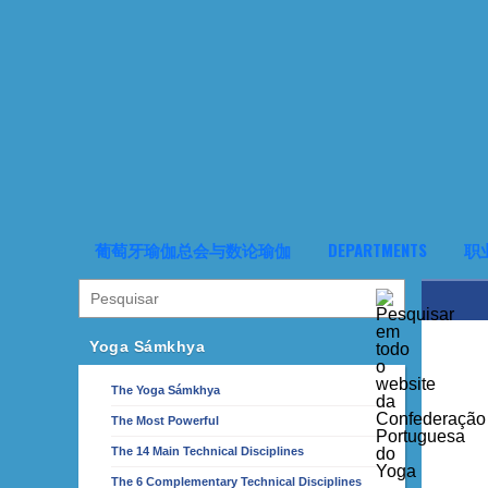
葡萄牙瑜伽总会与数论瑜伽
DEPARTMENTS
职
Yoga Sámkhya
The Yoga Sámkhya
The Most Powerful
The 14 Main Technical Disciplines
The 6 Complementary Technical Disciplines