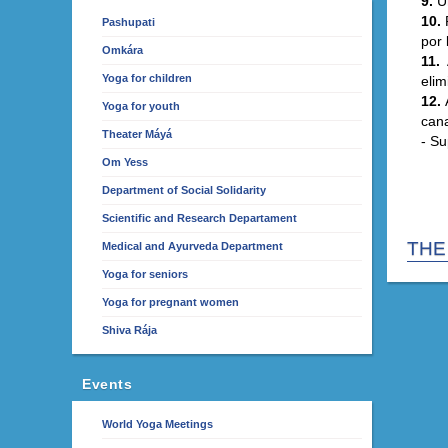
9.
Um
10.
R
Pashupati
por
Omkára
11.
A
Yoga for children
elim
12.
Yoga for youth
can
Theater Máyá
- S
Om Yess
Department of Social Solidarity
Scientific and Research Departament
THE
Medical and Ayurveda Department
Yoga for seniors
Yoga for pregnant women
Shiva Rája
Events
World Yoga Meetings