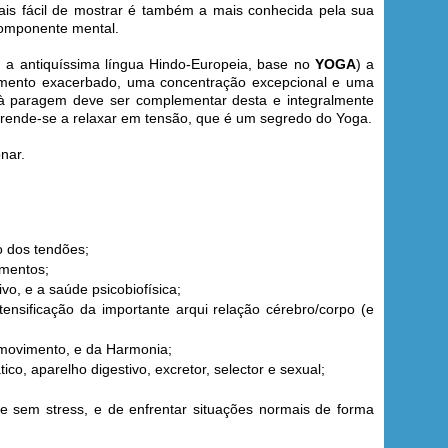
mais fácil de mostrar é também a mais conhecida pela sua
componente mental.
, a antiquíssima língua Hindo-Europeia, base no
YOGA
) a
mento exacerbado, uma concentração excepcional e uma
à paragem deve ser complementar desta e integralmente
nde-se a relaxar em tensão, que é um segredo do Yoga.
nar.
o dos tendões;
gamentos;
ivo, e a saúde psicobiofísica;
ensificação da importante arqui relação cérebro/corpo (e
o movimento, e da Harmonia;
ico, aparelho digestivo, excretor, selector e sexual;
a e sem stress, e de enfrentar situações normais de forma