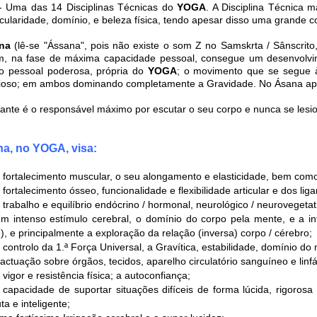
- Uma das 14 Disciplinas Técnicas do
YOGA
. A Disciplina Técnica 
cularidade, domínio, e beleza física, tendo apesar disso uma grande 
na
(lê-se "Ássana", pois não existe o som Z no Samskrta / Sânscrito
, na fase de máxima capacidade pessoal, consegue um desenvolvi
o pessoal poderosa, própria do
YOGA
; o movimento que se segue 
oso; em ambos dominando completamente a Gravidade. No Ásana apre
cante é o responsável máximo por escutar o seu corpo e nunca se lesio
a, no YOGA, visa:
fortalecimento muscular, o seu alongamento e elasticidade, bem com
fortalecimento ósseo, funcionalidade e flexibilidade articular e dos li
trabalho e equilíbrio endócrino / hormonal, neurológico / neurovegetat
m intenso estímulo cerebral, o domínio do corpo pela mente, e a int
, e principalmente a exploração da relação (inversa) corpo / cérebro;
controlo da 1.ª Força Universal, a Gravítica, estabilidade, domínio d
actuação sobre órgãos, tecidos, aparelho circulatório sanguíneo e linfát
 vigor e resistência física; a autoconfiança;
 capacidade de suportar situações difíceis de forma lúcida, rigoros
ta e inteligente;