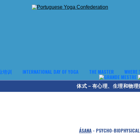
业培训
INTERNATIONAL DAY OF YOGA
THE MASTER
WHERE 
体式－有心理、生理和物理
ÁSANA
- PSYCHO-BIOPHYSICAL