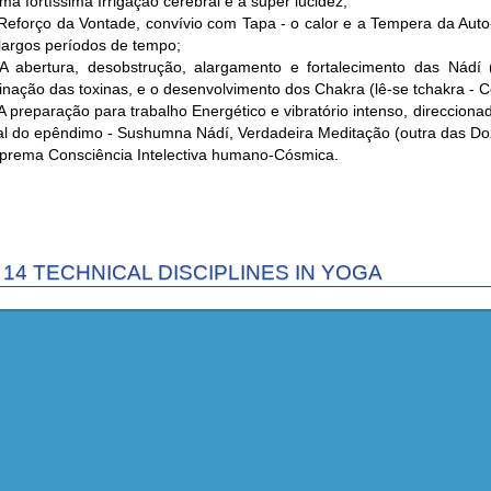
a fortíssima Irrigação cerebral e a super lucidez;
eforço da Vontade, convívio com Tapa - o calor e a Tempera da Auto
 largos períodos de tempo;
 abertura, desobstrução, alargamento e fortalecimento das Nádí
inação das toxinas, e o desenvolvimento dos Chakra (lê-se tchakra -
A preparação para trabalho Energético e vibratório intenso, direcciona
al do epêndimo - Sushumna Nádí, Verdadeira Meditação (outra das Do
uprema Consciência Intelectiva humano-Cósmica.
 14 TECHNICAL DISCIPLINES IN YOGA