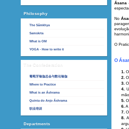
Ásana
especta
Philosophy
No
Ása
paragem
The Sámkhya
evoluçã
Samskrta
harmoni
What is OM
O Prati
YOGA - How to write it
O Ásan
The Confederation
1.
O 
葡萄牙瑜伽总会与数论瑜伽
2.
O 
3.
O 
Where to Practice
4.
U
What is an Áshrama
mão)
5.
O 
Quinta do Anjo Áshrama
6.
A 
职业培训
7.
O
8.
A
argu
Departments