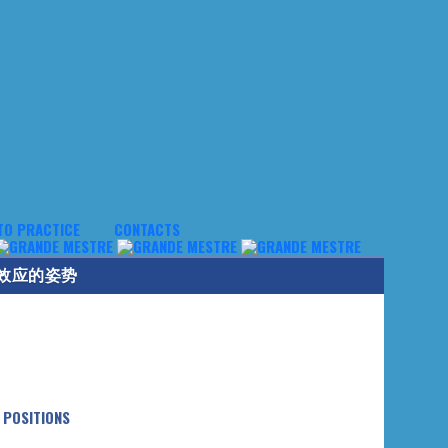
TO PRACTICE
CONTACTS
效应的姿势
 POSITIONS