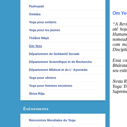
Pashupati
Om Yes
Omkára
Yoga pour enfants
“A Rev
até hoj
Yoga pour les jeunes
Humano
Théâtre Māyā
nomeada
com mai
Om Yess
Discipl
Département de Solidarité Sociale
Essa co
Département Scientifique et de Recherche
Bhárata
Département Médical et de L' Ayurveda
seu est
Yoga pour séniors
Nesta R
Yoga pour femmes enceintes
Yoga Tr
Suprema
Shiva Rája
Évènements
Rencontres Mondiales du Yoga