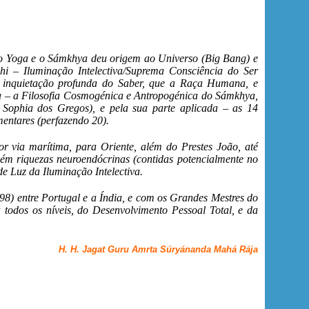
o Yoga e o Sámkhya deu origem ao Universo (Big Bang) e
hi – Iluminação Intelectiva/Suprema Consciência do Ser
inquietação profunda do Saber, que a Raça Humana, e
 – a Filosofia Cosmogénica e Antropogénica do Sámkhya,
Sophia dos Gregos), e pela sua parte aplicada – as 14
mentares (perfazendo 20).
r via marítima, para Oriente, além do Prestes João, até
ém riquezas neuroendócrinas (contidas potencialmente no
e Luz da Iluminação Intelectiva.
98) entre Portugal e a Índia, e com os Grandes Mestres do
 todos os níveis, do Desenvolvimento Pessoal Total, e da
H. H. Jagat Guru Amrta Súryánanda Mahá Rája