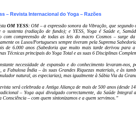
s – Revista Internacional do Yoga – Razões
ista
OM YESS
: OM – a expressão sonora da Vibração, que segundo 
e o sustenta (radiação de fundo); e YESS, Yoga é Saúde e, Samád
 com compreensão de todas as leis do macro Cosmos – surge da 
mente os Lusos/Portugueses sempre tiveram pela Suprema Sabedoria
s de 6.000 anos (Sabedoria que muito mais tarde derivou para a 
inas Técnicas principais do Yoga Total e as suas 6 Disciplinas Comple
nstante necessidade de expansão e do conhecimento levaram-nos, po
, a Fabulosa Índia – às suas Grandes Riquezas materiais, e às tamb
imulador natural, as especiarias), mas igualmente à Sábia Via da Grand
evista será celebrada a Antiga Aliança de mais de 500 anos (desde 14
adicional – Yoga aqui divulgado correctamente, da Saúde Integral a
 Consciência – com quem sintonizamos e a quem servimos.”