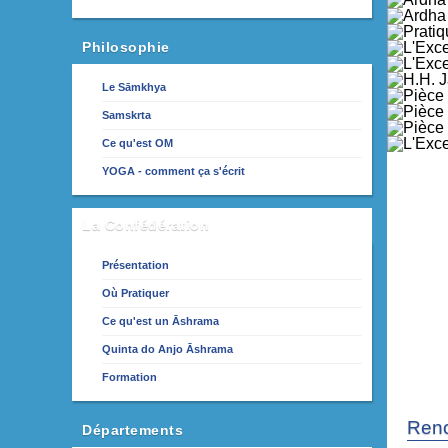
Philosophie
Le Sāmkhya
Samskrta
Ce qu'est OM
YOGA - comment ça s'écrit
La Confédération
Présentation
Où Pratiquer
Ce qu'est un Āshrama
Quinta do Anjo Āshrama
Formation
Renc
Départements