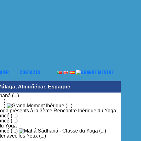
QUER
CONTACTS
 Málaga, Almuñécar, Espagne