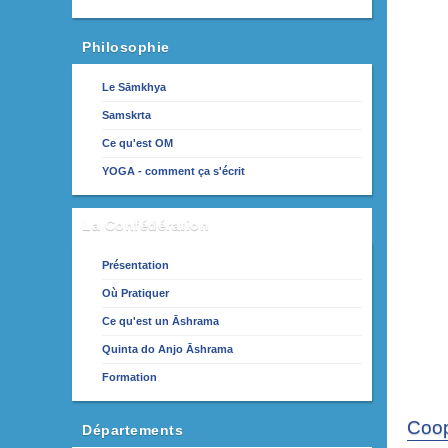
Philosophie
Le Sāmkhya
Samskrta
Ce qu'est OM
YOGA - comment ça s'écrit
La Confédération
Présentation
Où Pratiquer
Ce qu'est un Āshrama
Quinta do Anjo Āshrama
Formation
Coop
Départements