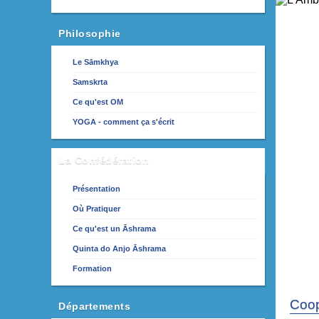
Philosophie
Le Sāmkhya
Samskrta
Ce qu'est OM
YOGA - comment ça s'écrit
La Confédération
Présentation
Où Pratiquer
Ce qu'est un Āshrama
Quinta do Anjo Āshrama
Formation
Coop
Départements