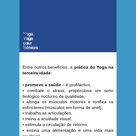
Yoga
Yoga
Yoga
Yoga
pour
pour
Yoga
pour
Yoga
pour
Yoga
les
les
pour
les
pour
les
pour
Séniors
Séniors
Séniors
Séniors
Séniors
Séniors
Séniors
Entre outros benefícios, a
prática do Yoga na
terceira idade
:
promove a saúde
– é profiláctico,
•
combate o stress, proporciona um sono
•
biológico nocturno de qualidade,
alonga os músculos motores e tonifica os
•
esfíncteres (músculos em forma de anel),
trabalha as articulações,
•
reina a acuidade visual,
• t
estimula a circulação de retorno,
•
ensina uma alimentação e uma vida mais
•
saudável.