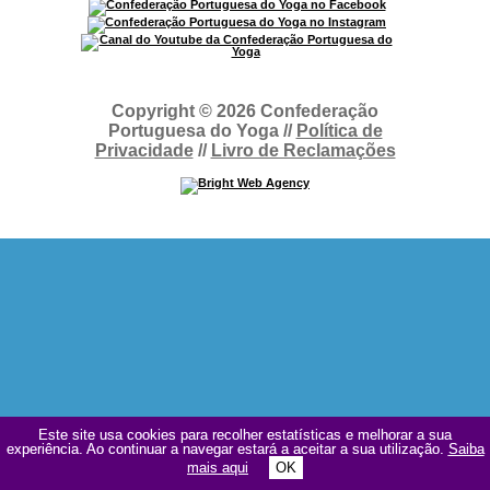
Copyright © 2026 Confederação
Portuguesa do Yoga //
Política de
Privacidade
//
Livro de Reclamações
Este site usa cookies para recolher estatísticas e melhorar a sua
Este site usa cookies para recolher estatísticas e melhorar a sua
experiência. Ao continuar a navegar estará a aceitar a sua utilização.
experiência. Ao continuar a navegar estará a aceitar a sua utilização.
Saiba
Saiba
mais aqui
mais aqui
OK
OK