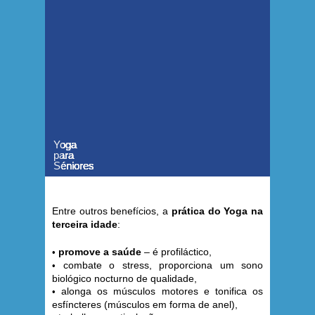
Yoga
Yoga
Yoga
Yoga
Yoga
Yoga
Yoga
para
para
para
para
para
para
para
Séniores
Séniores
Séniores
Séniores
Séniores
Séniores
Séniores
Entre outros benefícios, a
prática do Yoga na
terceira idade
:
promove a saúde
– é profiláctico,
•
combate o stress, proporciona um sono
•
biológico nocturno de qualidade,
alonga os músculos motores e tonifica os
•
esfíncteres (músculos em forma de anel),