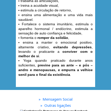
trabalha as articulações,
•
reina a acuidade visual,
• t
estimula a circulação de retorno,
•
ensina uma alimentação e uma vida mais
•
saudável.
Fortalece o sistema imunitário, estimula o
•
aparelho hormonal / endócrino, estimula a
sensação de auto confiança e felicidade,
fomenta o
romper da solidão
,
•
ensina a manter o emocional positivo,
•
altamente criativo,
evitando depressões
,
levando o praticante a
conviver com o
melhor de si
.
Yoga quando praticado durante anos
•
suficientes,
previne para as ante – e pós –
andro e menopausas, e empurra a velhice
senil para o final da existência
.
»
Mensagem Social
»
Outras ligações