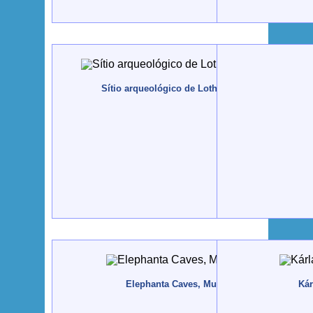
Sítio arqueológico de Lothal, Índia - 2010, Janei
Elephanta Caves, Mumbai, Índia - 2009
Kár