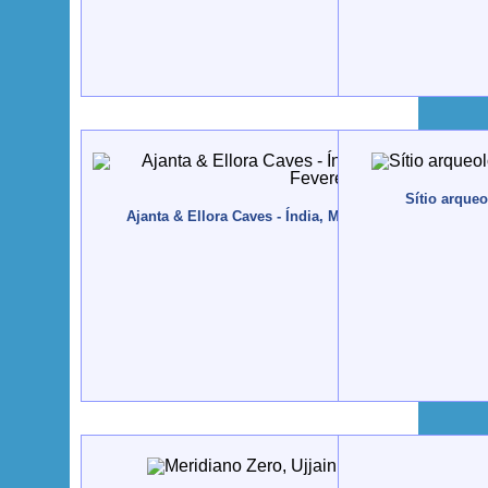
Sítio arqueo
Ajanta & Ellora Caves - Índia, Maharashtra - 2013, Fev