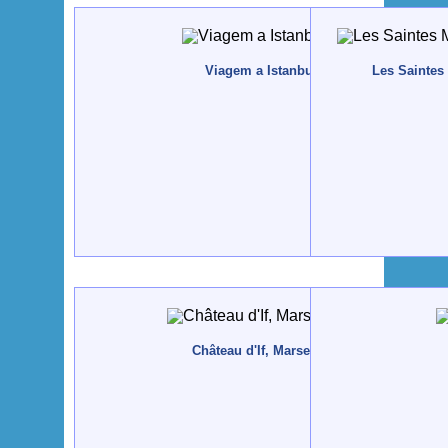
Viagem a Istanbul - 2013, Maio
Les Saintes
Château d'If, Marseille - 2013, Maio