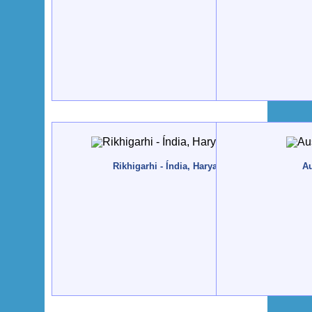
Rikhigarhi - Índia, Haryana - 2013, Dezembro
Au