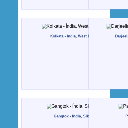
Kolkata - Índia, West Bengal- 2016, Maio
Darjeel
Gangtok - Índia, Sikkim - 2016, Maio
P