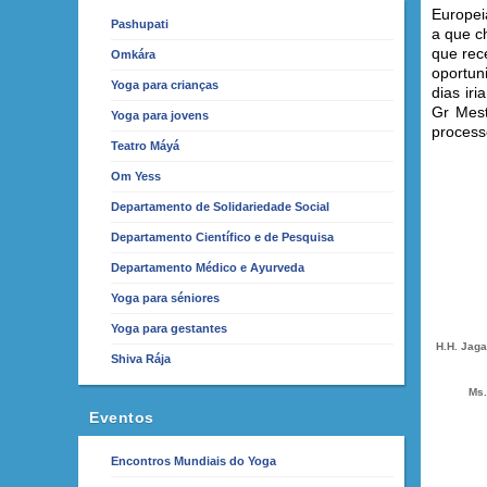
Europei
Pashupati
a que c
que rec
Omkára
oportun
Yoga para crianças
dias ir
Gr Mest
Yoga para jovens
process
Teatro Máyá
Om Yess
Departamento de Solidariedade Social
Departamento Científico e de Pesquisa
Departamento Médico e Ayurveda
Yoga para séniores
Yoga para gestantes
H.H. Jag
Shiva Rája
Ms.
Eventos
Encontros Mundiais do Yoga