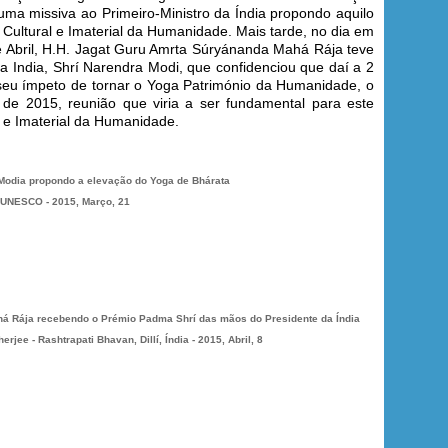
a missiva ao Primeiro-Ministro da Índia propondo aquilo
Cultural e Imaterial da Humanidade. Mais tarde, no dia em
e Abril, H.H. Jagat Guru Amrta Súryánanda Mahá Rája teve
da India, Shrí Narendra Modi, que confidenciou que daí a 2
o seu ímpeto de tornar o Yoga Património da Humanidade, o
 2015, reunião que viria a ser fundamental para este
l e Imaterial da Humanidade.
 Modia propondo a elevação do Yoga de Bhárata
a UNESCO - 2015, Março, 21
á Rája recebendo o Prémio Padma Shrí das mãos do Presidente da Índia
jee - Rashtrapati Bhavan, Dillí, Índia - 2015, Abril, 8