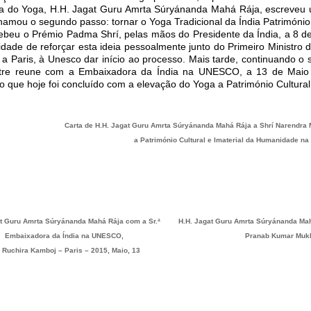
a do Yoga, H.H. Jagat Guru Amrta Súryánanda Mahá Rája, escreveu um
hamou o segundo passo: tornar o Yoga Tradicional da Índia Património 
ebeu o Prémio Padma Shrí, pelas mãos do Presidente da Índia, a 8 d
idade de reforçar esta ideia pessoalmente junto do Primeiro Ministro 
ia a Paris, à Unesco dar início ao processo. Mais tarde, continuando 
re reune com a Embaixadora da Índia na UNESCO, a 13 de Maio de
o que hoje foi concluído com a elevação do Yoga a Património Cultura
Carta de H.H. Jagat Guru Amrta Súryánanda Mahá Rája a Shrí Narendra
a Património Cultural e Imaterial da Humanidade n
at Guru Amrta Súryánanda Mahá Rája com a Sr.ª
H.H. Jagat Guru Amrta Súryánanda Mah
Embaixadora da Índia na UNESCO,
Pranab Kumar Mukher
 Ruchira Kamboj – Paris – 2015, Maio, 13