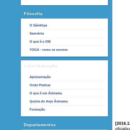
Filosofia
O Sámkhya
Samskrta
O que é o OM
YOGA - como se escreve
A Confederação
Apresentação
Onde Praticar
O que é um Áshrama
Quinta do Anjo Áshrama
Formação
[2016.1
Departamentos
oficial