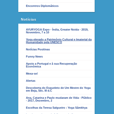
Encontros Diplomáticos
Notícias
AYURYOGA Expo - Índia, Greater Noida - 2019,
Novembro, 7 a 10
Yoga elevado a Património Cultural e Imaterial da
Humanidade pela UNESCO
Notícias Positivas
Funny News
Apoio a Portugal e à sua Recuperação
Económica
Mexa-se!
Alertas
Descoberta do Esqueleto de Um Mestre do Yoga
em Beja, Séc. III d.C
Ana, Catarina e Paulo mudaram de Vida - Público
- 2017, Dezembro, 2
Escolhas da Teresa Salgueiro : Yoga Sámkhya